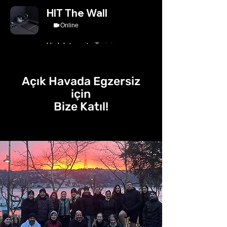
HIT The Wall
Online
High Intensity Training
Devamını okuyun
Günler yükleniyor...
Açık Havada Egzersiz
1 sa.
için
Rezervasyon Yap
Bize Katıl!
Planları keşfet