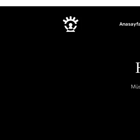
Anasayf
Müsa