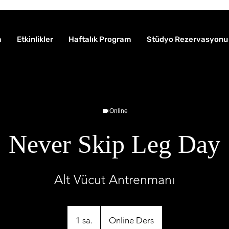
a
Etkinlikler
Haftalık Program
Stüdyo Rezervasyonu
Online
Never Skip Leg Day
Alt Vücut Antrenmanı
1 sa.
1
Online Ders