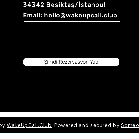
34342 Beşiktaş/İstanbul
Email:
hello@wakeupcall.club
Şimdi Rezervasyon Yap
 by
WakeUpCall.Club
. Powered and secured by
Someo