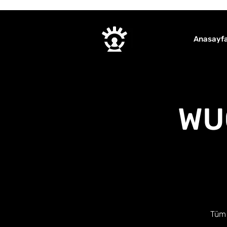
Anasayf
WUC
Tüm 