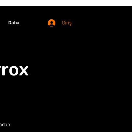
Giriş
Daha
yrox
madan