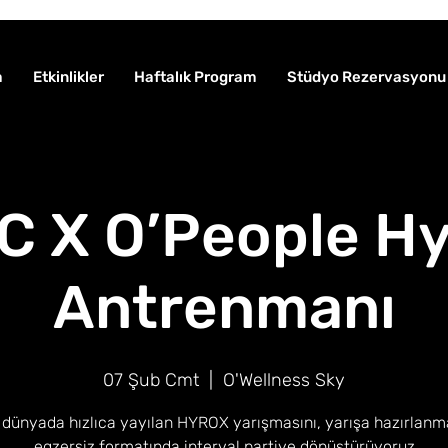
a
Etkinlikler
Haftalık Program
Stüdyo Rezervasyonu
 X O’People H
Antrenmanı
07 Şub Cmt
  |  
O'Wellness Sky
dünyada hızlıca yayılan HYROX yarışmasını, yarışa hazırlan
egzersiz formatında interval partiye dönüştürüyoruz