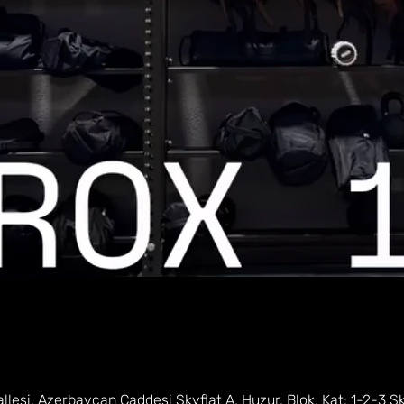
lesi, Azerbaycan Caddesi Skyflat A, Huzur, Blok, Kat: 1-2-3 S