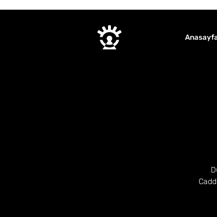
Anasayf
D
Cadde