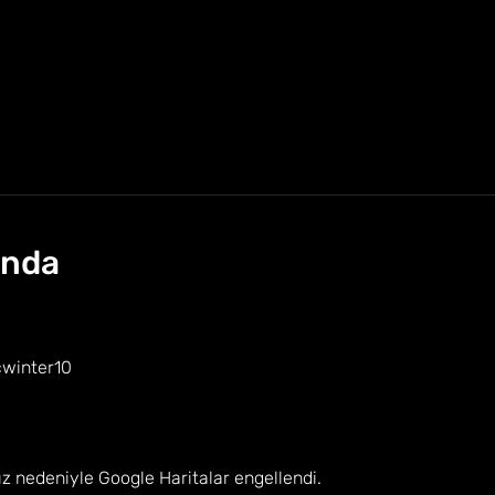
onuk
ında
phurra.com/etkinlik/winter-run-istanbul-iii
cwinter10
ız nedeniyle Google Haritalar engellendi.