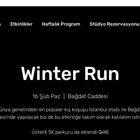
a
Etkinlikler
Haftalık Program
Stüdyo Rezervasyonu
Winter Run
16 Şub Paz
  |  
Bağdat Caddesi
ünya genelindeki en popüler kış koşuşu İstanbul etabı ile Bağd
si’nde yapılacak biz de bu etkinliğe takım olarak katılalım ist
Üstelik 5K parkuru da eklendi 🥳￼