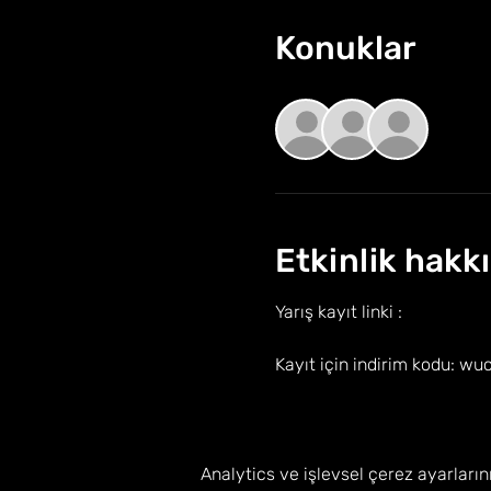
Konuklar
+18 k
Etkinlik hakk
Yarış kayıt linki : 
https://ap
Kayıt için indirim kodu: wu
Daha Fazla Göster
Analytics ve işlevsel çerez ayarların